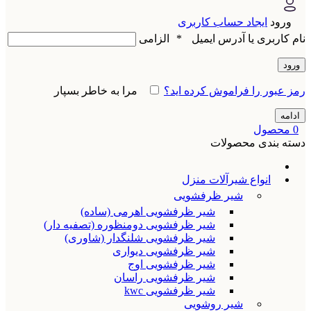
ورود
ایجاد حساب کاربری
نام کاربری یا آدرس ایمیل
*
الزامی
ورود
رمز عبور را فراموش کرده اید؟
مرا به خاطر بسپار
ادامه
0
محصول
دسته بندی محصولات
انواع شیرآلات منزل
شیر ظرفشویی
شیر ظرفشویی اهرمی (ساده)
شیر ظرفشویی دومنظوره (تصفیه دار)
شیر ظرفشویی شلنگدار (شاوری)
شیر ظرفشویی دیواری
شیر ظرفشویی اوج
شیر ظرفشویی راسان
شیر ظرفشویی kwc
شیر روشویی