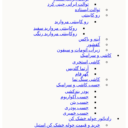
توالت ایرانی چینی کرد
توالت ایستاده
رو کابینتی
رو کابینتی مروارید
روکابینتی مروارید سفید
روکابینتی مروارید رنگی
آینه و باکس
کفشور
زیرآب اتومات و سیفون
کاشی و سرامیک
کاشی استخری
آرتما گلدیس
گهرفام
کاشی سنگ نما
چسب کاشی و سرامیک
پودر بندکشی
چسب آکواریوم
چسب بتن
چسب پودری
چسب خمیری
رادیاتور حوله خشک کن
خرید و قیمت حوله خشک کن استیل