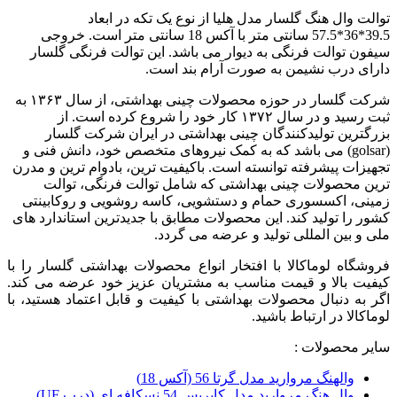
توالت وال هنگ گلسار مدل هلیا از نوع یک تکه در ابعاد
39.5*36*57.5 سانتی متر با آکس 18 سانتی متر است. خروجی
سیفون توالت فرنگی به دیوار می باشد. این توالت فرنگی گلسار
دارای درب نشیمن به صورت آرام بند است.
شرکت گلسار در حوزه محصولات چینی بهداشتی، از سال ۱۳۶۳ به
ثبت رسید و در سال ۱۳۷۲ کار خود را شروع کرده است. از
بزرگترین تولیدکنندگان چینی بهداشتی در ایران شرکت گلسار
(golsar) می باشد که به کمک نیروهای متخصص خود، دانش فنی و
تجهیزات پیشرفته توانسته است. باکیفیت ترین، بادوام ترین و مدرن
ترین محصولات چینی بهداشتی که شامل توالت فرنگی، توالت
زمینی، اکسسوری حمام و دستشویی، کاسه روشویی و روکابینتی
کشور را تولید کند. این محصولات مطابق با جدیدترین استاندارد های
ملی و بین المللی تولید و عرضه می گردد.
فروشگاه لوماکالا با افتخار انواع محصولات بهداشتی گلسار را با
کیفیت بالا و قیمت مناسب به مشتریان عزیز خود عرضه می کند.
اگر به دنبال محصولات بهداشتی با کیفیت و قابل اعتماد هستید، با
لوماکالا در ارتباط باشید.
سایر محصولات :
والهنگ مروارید مدل گرتا 56 (آکس 18)
وال هنگ مروارید مدل کاپریس 54 نسکافه ای (درب UF)