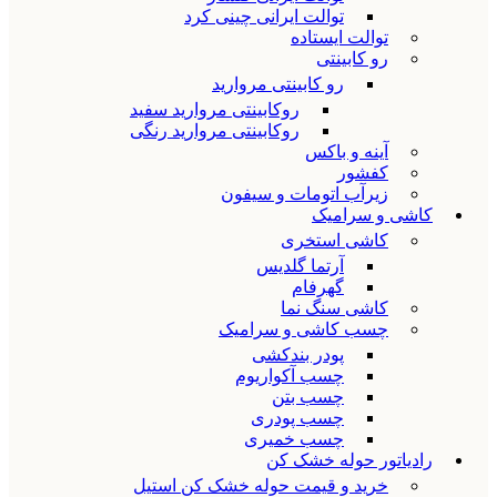
توالت ایرانی چینی کرد
توالت ایستاده
رو کابینتی
رو کابینتی مروارید
روکابینتی مروارید سفید
روکابینتی مروارید رنگی
آینه و باکس
کفشور
زیرآب اتومات و سیفون
کاشی و سرامیک
کاشی استخری
آرتما گلدیس
گهرفام
کاشی سنگ نما
چسب کاشی و سرامیک
پودر بندکشی
چسب آکواریوم
چسب بتن
چسب پودری
چسب خمیری
رادیاتور حوله خشک کن
خرید و قیمت حوله خشک کن استیل