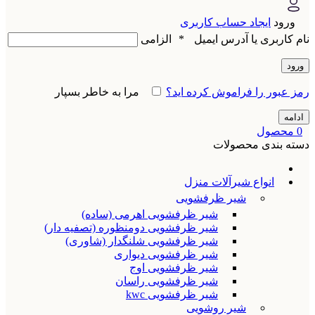
ورود
ایجاد حساب کاربری
نام کاربری یا آدرس ایمیل
*
الزامی
ورود
رمز عبور را فراموش کرده اید؟
مرا به خاطر بسپار
ادامه
0
محصول
دسته بندی محصولات
انواع شیرآلات منزل
شیر ظرفشویی
شیر ظرفشویی اهرمی (ساده)
شیر ظرفشویی دومنظوره (تصفیه دار)
شیر ظرفشویی شلنگدار (شاوری)
شیر ظرفشویی دیواری
شیر ظرفشویی اوج
شیر ظرفشویی راسان
شیر ظرفشویی kwc
شیر روشویی