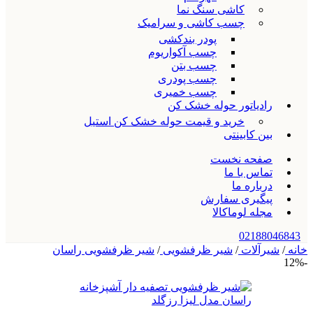
کاشی سنگ نما
چسب کاشی و سرامیک
پودر بندکشی
چسب آکواریوم
چسب بتن
چسب پودری
چسب خمیری
رادیاتور حوله خشک کن
خرید و قیمت حوله خشک کن استیل
بین کابینتی
صفحه نخست
تماس با ما
درباره ما
پیگیری سفارش
مجله لوماکالا
02188046843
خانه
/
شیرآلات
/
شیر ظرفشویی
/
شیر ظرفشویی راسان
-12%