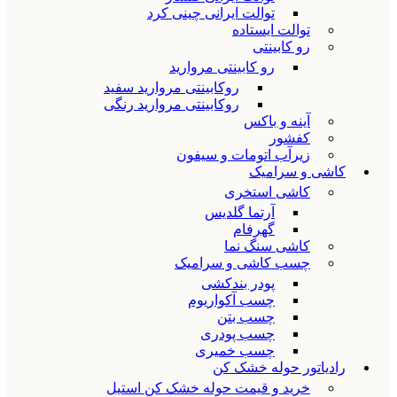
توالت ایرانی چینی کرد
توالت ایستاده
رو کابینتی
رو کابینتی مروارید
روکابینتی مروارید سفید
روکابینتی مروارید رنگی
آینه و باکس
کفشور
زیرآب اتومات و سیفون
کاشی و سرامیک
کاشی استخری
آرتما گلدیس
گهرفام
کاشی سنگ نما
چسب کاشی و سرامیک
پودر بندکشی
چسب آکواریوم
چسب بتن
چسب پودری
چسب خمیری
رادیاتور حوله خشک کن
خرید و قیمت حوله خشک کن استیل