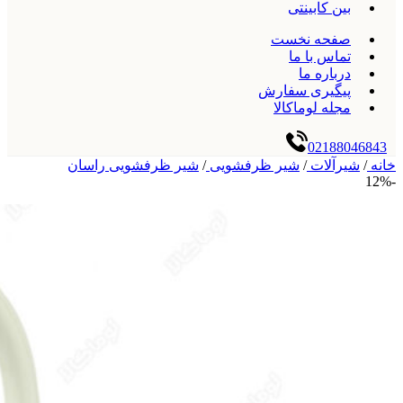
بین کابینتی
صفحه نخست
تماس با ما
درباره ما
پیگیری سفارش
مجله لوماکالا
02188046843
خانه
/
شیرآلات
/
شیر ظرفشویی
/
شیر ظرفشویی راسان
-12%