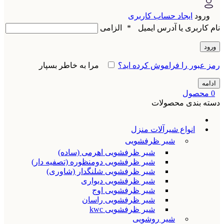
ورود
ایجاد حساب کاربری
نام کاربری یا آدرس ایمیل
*
الزامی
ورود
رمز عبور را فراموش کرده اید؟
مرا به خاطر بسپار
ادامه
0
محصول
دسته بندی محصولات
انواع شیرآلات منزل
شیر ظرفشویی
شیر ظرفشویی اهرمی (ساده)
شیر ظرفشویی دومنظوره (تصفیه دار)
شیر ظرفشویی شلنگدار (شاوری)
شیر ظرفشویی دیواری
شیر ظرفشویی اوج
شیر ظرفشویی راسان
شیر ظرفشویی kwc
شیر روشویی