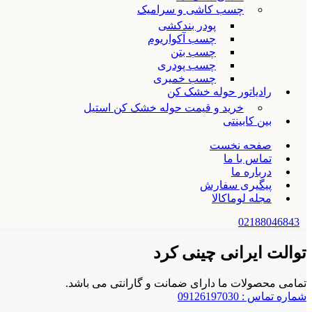
چسب کاشی و سرامیک
پودر بندکشی
چسب آکواریوم
چسب بتن
چسب پودری
چسب خمیری
رادیاتور حوله خشک کن
خرید و قیمت حوله خشک کن استیل
بین کابینتی
صفحه نخست
تماس با ما
درباره ما
پیگیری سفارش
مجله لوماکالا
02188046843
توالت ایرانی چینی کرد
تمامی محصولات ما دارای ضمانت و گارانتی می باشد.
شماره تماس : 09126197030