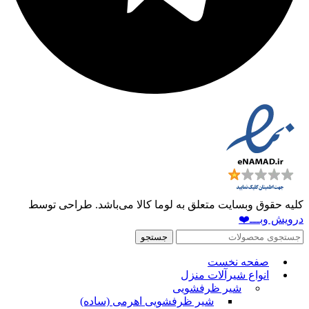
کلیه حقوق وبسایت متعلق به لوما کالا می‌باشد. طراحی توسط
درویش وبـــ❤️
جستجو
صفحه نخست
انواع شیرآلات منزل
شیر ظرفشویی
شیر ظرفشویی اهرمی (ساده)