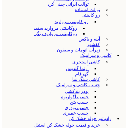
توالت ایرانی چینی کرد
توالت ایستاده
رو کابینتی
رو کابینتی مروارید
روکابینتی مروارید سفید
روکابینتی مروارید رنگی
آینه و باکس
کفشور
زیرآب اتومات و سیفون
کاشی و سرامیک
کاشی استخری
آرتما گلدیس
گهرفام
کاشی سنگ نما
چسب کاشی و سرامیک
پودر بندکشی
چسب آکواریوم
چسب بتن
چسب پودری
چسب خمیری
رادیاتور حوله خشک کن
خرید و قیمت حوله خشک کن استیل