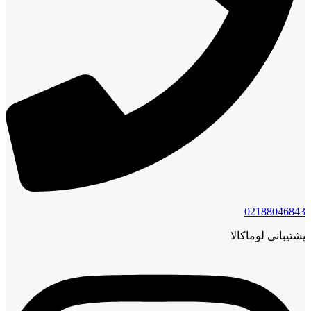
02188046843
پشتیبانی لوماکالا