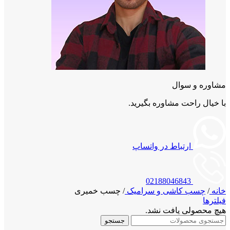
مشاوره و سوال
با خیال راحت مشاوره بگیرید.
ارتباط در واتساپ
02188046843
خانه
/
چسب کاشی و سرامیک
/
چسب خمیری
فیلترها
هیچ محصولی یافت نشد.
جستجو