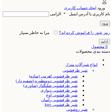
ورود
ایجاد حساب کاربری
نام کاربری یا آدرس ایمیل
*
الزامی
ورود
رمز عبور را فراموش کرده اید؟
مرا به خاطر بسپار
ادامه
0
محصول
دسته بندی محصولات
انواع شیرآلات منزل
شیر ظرفشویی
شیر ظرفشویی اهرمی (ساده)
شیر ظرفشویی دومنظوره (تصفیه دار)
شیر ظرفشویی شلنگدار (شاوری)
شیر ظرفشویی دیواری
شیر ظرفشویی اوج
شیر ظرفشویی راسان
شیر ظرفشویی kwc
شیر روشویی