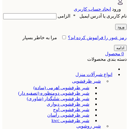
ورود
ایجاد حساب کاربری
نام کاربری یا آدرس ایمیل
*
الزامی
ورود
رمز عبور را فراموش کرده اید؟
مرا به خاطر بسپار
ادامه
0
محصول
دسته بندی محصولات
انواع شیرآلات منزل
شیر ظرفشویی
شیر ظرفشویی اهرمی (ساده)
شیر ظرفشویی دومنظوره (تصفیه دار)
شیر ظرفشویی شلنگدار (شاوری)
شیر ظرفشویی دیواری
شیر ظرفشویی اوج
شیر ظرفشویی راسان
شیر ظرفشویی kwc
شیر روشویی