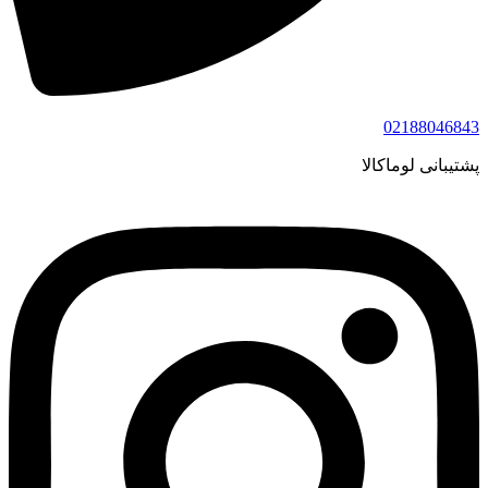
02188046843
پشتیبانی لوماکالا