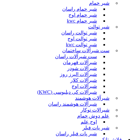
شیر حمام
شیر حمام راسان
شیر حمام اوج
شیر حمام kwc
شیر توالت
شیر توالت راسان
شیر توالت اوج
شیر توالت kwc
ست شیرآلات ساختمان
ست شیرآلات راسان
شیرآلات قهرمان
شیرآلات شودر
شیرآلات البرز روز
شیرآلات کلار
شیرآلات اوج
شیرآلات کی دبلیوسی (KWC)
شیرآلات هوشمند
شیرآلات هوشمند راسان
شیرالات توکار
علم دوش حمام
اوج علم
شیر پات فیلر
شیر پات فیلر راسان
فلاش تانک