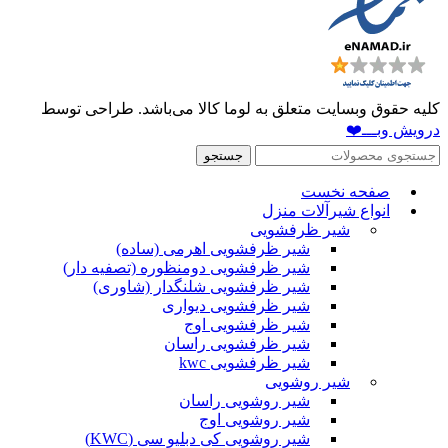
کلیه حقوق وبسایت متعلق به لوما کالا می‌باشد. طراحی توسط
درویش وبـــ❤️
جستجو
صفحه نخست
انواع شیرآلات منزل
شیر ظرفشویی
شیر ظرفشویی اهرمی (ساده)
شیر ظرفشویی دومنظوره (تصفیه دار)
شیر ظرفشویی شلنگدار (شاوری)
شیر ظرفشویی دیواری
شیر ظرفشویی اوج
شیر ظرفشویی راسان
شیر ظرفشویی kwc
شیر روشویی
شیر روشویی راسان
شیر روشویی اوج
شیر روشویی کی دبلیو سی (KWC)