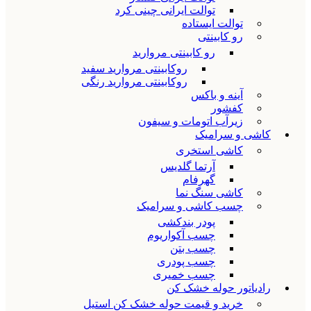
توالت ایرانی چینی کرد
توالت ایستاده
رو کابینتی
رو کابینتی مروارید
روکابینتی مروارید سفید
روکابینتی مروارید رنگی
آینه و باکس
کفشور
زیرآب اتومات و سیفون
کاشی و سرامیک
کاشی استخری
آرتما گلدیس
گهرفام
کاشی سنگ نما
چسب کاشی و سرامیک
پودر بندکشی
چسب آکواریوم
چسب بتن
چسب پودری
چسب خمیری
رادیاتور حوله خشک کن
خرید و قیمت حوله خشک کن استیل