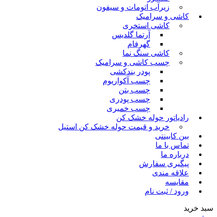
زیرآب اتومات و سیفون
کاشی و سرامیک
کاشی استخری
آرتما گلدیس
گهرفام
کاشی سنگ نما
چسب کاشی و سرامیک
پودر بندکشی
چسب آکواریوم
چسب بتن
چسب پودری
چسب خمیری
رادیاتور حوله خشک کن
خرید و قیمت حوله خشک کن استیل
بین کابینتی
تماس با ما
درباره ما
پیگیری سفارش
علاقه مندی
مقایسه
ورود / ثبت نام
سبد خرید