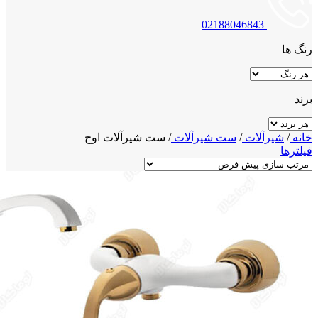
02188046843
رنگ ها
برند
خانه
/
شیرآلات
/
ست شیرآلات
/
ست شیرآلات اوج
فیلترها