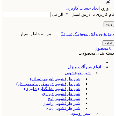
ورود
ایجاد حساب کاربری
نام کاربری یا آدرس ایمیل
*
الزامی
ورود
رمز عبور را فراموش کرده اید؟
مرا به خاطر بسپار
ادامه
0
محصول
دسته بندی محصولات
انواع شیرآلات منزل
شیر ظرفشویی
شیر ظرفشویی اهرمی (ساده)
شیر ظرفشویی دومنظوره (تصفیه دار)
شیر ظرفشویی شلنگدار (شاوری)
شیر ظرفشویی دیواری
شیر ظرفشویی اوج
شیر ظرفشویی راسان
شیر ظرفشویی kwc
شیر روشویی