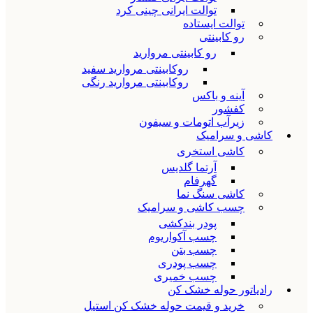
توالت ایرانی چینی کرد
توالت ایستاده
رو کابینتی
رو کابینتی مروارید
روکابینتی مروارید سفید
روکابینتی مروارید رنگی
آینه و باکس
کفشور
زیرآب اتومات و سیفون
کاشی و سرامیک
کاشی استخری
آرتما گلدیس
گهرفام
کاشی سنگ نما
چسب کاشی و سرامیک
پودر بندکشی
چسب آکواریوم
چسب بتن
چسب پودری
چسب خمیری
رادیاتور حوله خشک کن
خرید و قیمت حوله خشک کن استیل