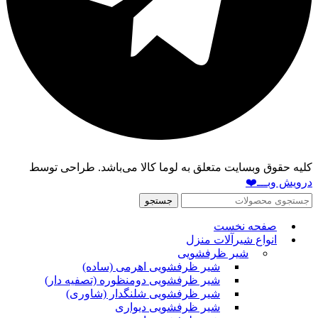
کلیه حقوق وبسایت متعلق به لوما کالا می‌باشد. طراحی توسط
درویش وبـــ❤️
جستجو
صفحه نخست
انواع شیرآلات منزل
شیر ظرفشویی
شیر ظرفشویی اهرمی (ساده)
شیر ظرفشویی دومنظوره (تصفیه دار)
شیر ظرفشویی شلنگدار (شاوری)
شیر ظرفشویی دیواری