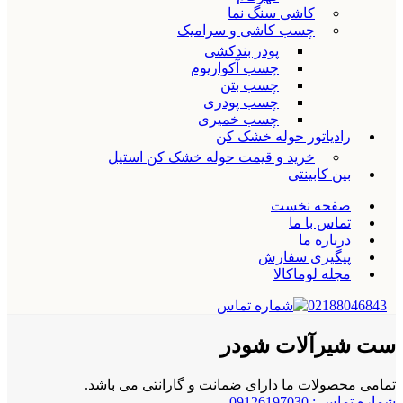
کاشی سنگ نما
چسب کاشی و سرامیک
پودر بندکشی
چسب آکواریوم
چسب بتن
چسب پودری
چسب خمیری
رادیاتور حوله خشک کن
خرید و قیمت حوله خشک کن استیل
بین کابینتی
صفحه نخست
تماس با ما
درباره ما
پیگیری سفارش
مجله لوماکالا
02188046843
ست شیرآلات شودر
تمامی محصولات ما دارای ضمانت و گارانتی می باشد.
شماره تماس : 09126197030