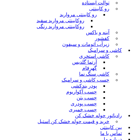
توالت ایستاده
رو کابینتی
رو کابینتی مروارید
روکابینتی مروارید سفید
روکابینتی مروارید رنگی
آینه و باکس
کفشور
زیرآب اتومات و سیفون
کاشی و سرامیک
کاشی استخری
آرتما گلدیس
گهرفام
کاشی سنگ نما
چسب کاشی و سرامیک
پودر بندکشی
چسب آکواریوم
چسب بتن
چسب پودری
چسب خمیری
رادیاتور حوله خشک کن
خرید و قیمت حوله خشک کن استیل
بین کابینتی
تماس با ما
درباره ما