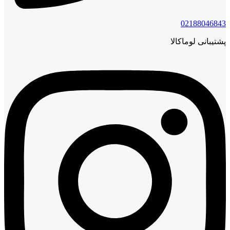
02188046843
پشتیبانی لوماکالا