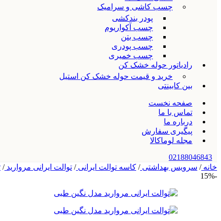
چسب کاشی و سرامیک
پودر بندکشی
چسب آکواریوم
چسب بتن
چسب پودری
چسب خمیری
رادیاتور حوله خشک کن
خرید و قیمت حوله خشک کن استیل
بین کابینتی
صفحه نخست
تماس با ما
درباره ما
پیگیری سفارش
مجله لوماکالا
02188046843
خانه
/
سرویس بهداشتی
/
کاسه توالت ایرانی
/
توالت ایرانی مروارید
/
ت
-15%