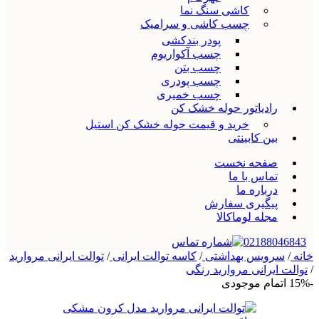
کاشی سنگ نما
چسب کاشی و سرامیک
پودر بندکشی
چسب آکواریوم
چسب بتن
چسب پودری
چسب خمیری
رادیاتور حوله خشک کن
خرید و قیمت حوله خشک کن استیل
بین کابینتی
صفحه نخست
تماس با ما
درباره ما
پیگیری سفارش
مجله لوماکالا
02188046843
خانه
/
سرویس بهداشتی
/
کاسه توالت ایرانی
/
توالت ایرانی مروارید
/
توالت ایرانی مروارید رنگی
-15%
اتمام موجودی