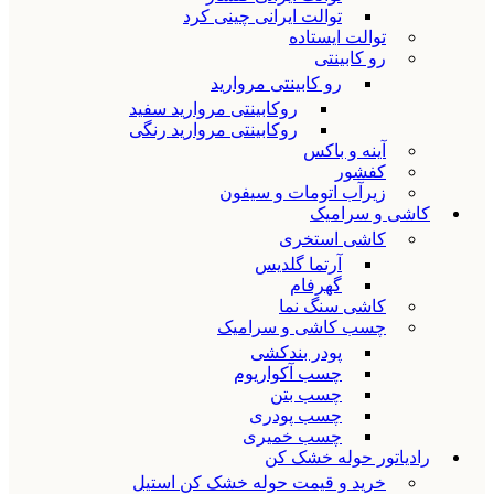
توالت ایرانی چینی کرد
توالت ایستاده
رو کابینتی
رو کابینتی مروارید
روکابینتی مروارید سفید
روکابینتی مروارید رنگی
آینه و باکس
کفشور
زیرآب اتومات و سیفون
کاشی و سرامیک
کاشی استخری
آرتما گلدیس
گهرفام
کاشی سنگ نما
چسب کاشی و سرامیک
پودر بندکشی
چسب آکواریوم
چسب بتن
چسب پودری
چسب خمیری
رادیاتور حوله خشک کن
خرید و قیمت حوله خشک کن استیل