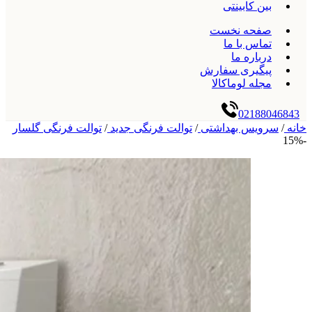
بین کابینتی
صفحه نخست
تماس با ما
درباره ما
پیگیری سفارش
مجله لوماکالا
02188046843
خانه
/
سرویس بهداشتی
/
توالت فرنگی جدید
/
توالت فرنگی گلسار
-15%