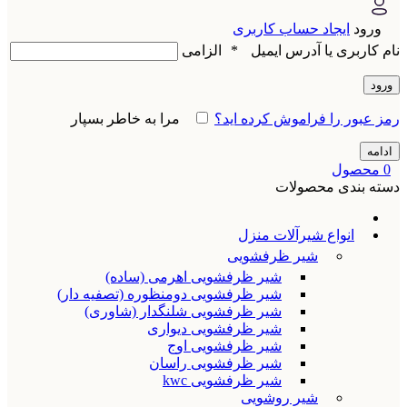
ورود
ایجاد حساب کاربری
نام کاربری یا آدرس ایمیل
*
الزامی
ورود
رمز عبور را فراموش کرده اید؟
مرا به خاطر بسپار
ادامه
0
محصول
دسته بندی محصولات
انواع شیرآلات منزل
شیر ظرفشویی
شیر ظرفشویی اهرمی (ساده)
شیر ظرفشویی دومنظوره (تصفیه دار)
شیر ظرفشویی شلنگدار (شاوری)
شیر ظرفشویی دیواری
شیر ظرفشویی اوج
شیر ظرفشویی راسان
شیر ظرفشویی kwc
شیر روشویی