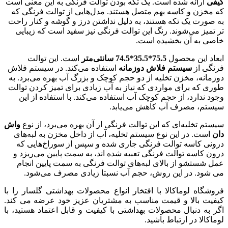
کیفی
ارائه شده است. یک تکه بودن توالت فرنگی به این معنی است
که مخزن و کاسه بهم متصل هستند. مدل‌هایی از توالت فرنگی که
به صورت یک تکه هستند، به دلیل نداشتن درز و گوشه و کنار راحت
تر تمیز می‌شوند. رنگ این توالت فرنگی نیز سفید است که زیبایی
خاصی به آن بخشیده است.
ابعاد این محصول
75.5*35.5*74.5 سانتی‌متر
است. این توالت
فرنگی از
سیستم فلاش دوزمانه
استفاده می‌کند. در سیستم فلاش
دوزمانه، مخزن تخلیه از دو حجم کوچک و بزرگ آب بهره می‌برد. به
طوری که برای مواردی که نیاز به آب زیادی برای تمیز کردن توالت
وجود ندارد، از حجم کوچک آب استفاده می‌کند. با استفاده از این
سیستم، مصرف آب کاهش می‌یابد.
سیستم تخلیه‌ای که این توالت فرنگی از آن بهره می‌برد، از نوع
واش
دان
است. در این نوع سیستم تخلیه، آب از داخل مخزن به لبه‌های
درونی کاسه توالت فرنگی جاری شده و سپس از سوراخ‌هایی که
درون کاسه توالت فرنگی تعبیه شده اند، به سمت پایین می‌ریزد و
عمل شستشو از بالای لبه‌های توالت فرنگی به سمت پایین انجام
می شود. در این روش، حجم آب نسبتا زیادی مصرف می‌شود.
فروشگاه لوماکالا با افتخار انواع محصولات بهداشتی گلسار را با
کیفیت بالا و قیمت مناسب به مشتریان عزیز خود عرضه می کند.
اگر به دنبال محصولات بهداشتی با کیفیت و قابل اعتماد هستید، با
لوماکالا در ارتباط باشید.