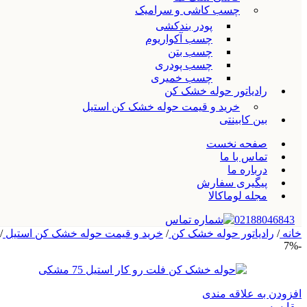
چسب کاشی و سرامیک
پودر بندکشی
چسب آکواریوم
چسب بتن
چسب پودری
چسب خمیری
رادیاتور حوله خشک کن
خرید و قیمت حوله خشک کن استیل
بین کابینتی
صفحه نخست
تماس با ما
درباره ما
پیگیری سفارش
مجله لوماکالا
02188046843
خانه
/
رادیاتور حوله خشک کن
/
خرید و قیمت حوله خشک کن استیل
/
-7%
افزودن به علاقه مندی
مقایسه