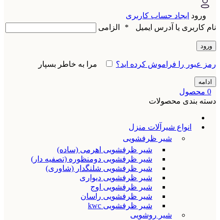
ورود
ایجاد حساب کاربری
نام کاربری یا آدرس ایمیل
*
الزامی
ورود
رمز عبور را فراموش کرده اید؟
مرا به خاطر بسپار
ادامه
0
محصول
دسته بندی محصولات
انواع شیرآلات منزل
شیر ظرفشویی
شیر ظرفشویی اهرمی (ساده)
شیر ظرفشویی دومنظوره (تصفیه دار)
شیر ظرفشویی شلنگدار (شاوری)
شیر ظرفشویی دیواری
شیر ظرفشویی اوج
شیر ظرفشویی راسان
شیر ظرفشویی kwc
شیر روشویی