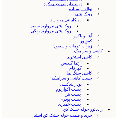
توالت ایرانی چینی کرد
توالت ایستاده
رو کابینتی
رو کابینتی مروارید
روکابینتی مروارید سفید
روکابینتی مروارید رنگی
آینه و باکس
کفشور
زیرآب اتومات و سیفون
کاشی و سرامیک
کاشی استخری
آرتما گلدیس
گهرفام
کاشی سنگ نما
چسب کاشی و سرامیک
پودر بندکشی
چسب آکواریوم
چسب بتن
چسب پودری
چسب خمیری
رادیاتور حوله خشک کن
خرید و قیمت حوله خشک کن استیل