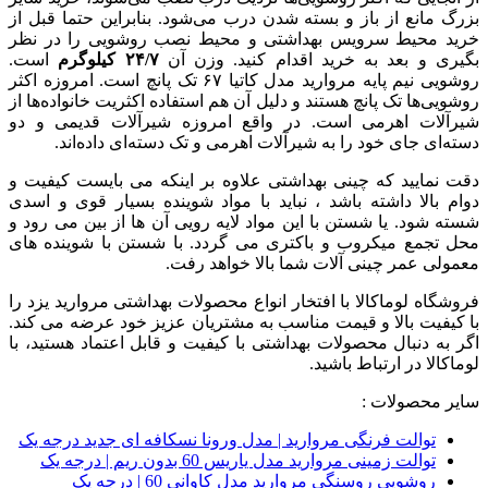
بزرگ مانع از باز و بسته شدن درب می‌شود. بنابراین حتما قبل از
خرید محیط سرویس بهداشتی و محیط نصب روشویی را در نظر
بگیری و بعد به خرید اقدام کنید. وزن آن
۲۴/۷ کیلوگرم
است.
روشویی نیم پایه مروارید مدل کاتیا ۶۷ تک پانچ است. امروزه اکثر
روشویی‌ها تک پانچ هستند و دلیل آن هم استفاده اکثریت خانواده‌ها از
شیرآلات اهرمی است. در واقع امروزه شیرآلات قدیمی و دو
دسته‌ای جای خود را به شیرآلات اهرمی و تک دسته‌ای داده‌اند.
دقت نمایید که چینی بهداشتی علاوه بر اینکه می بایست کیفیت و
دوام بالا داشته باشد ، نباید با مواد شوینده بسیار قوی و اسدی
شسته شود. یا شستن با این مواد لایه رویی آن ها از بین می رود و
محل تجمع میکروب و باکتری می گردد. با شستن با شوینده های
معمولی عمر چینی آلات شما بالا خواهد رفت.
فروشگاه لوماکالا با افتخار انواع محصولات بهداشتی مروارید یزد را
با کیفیت بالا و قیمت مناسب به مشتریان عزیز خود عرضه می کند.
اگر به دنبال محصولات بهداشتی با کیفیت و قابل اعتماد هستید، با
لوماکالا در ارتباط باشید.
سایر محصولات :
توالت فرنگی مروارید | مدل ورونا نسکافه ای جدید درجه یک
توالت زمینی مروارید مدل یاریس 60 بدون ریم | درجه یک
روشویی روسنگی مروارید مدل کاوانی 60 | درجه یک