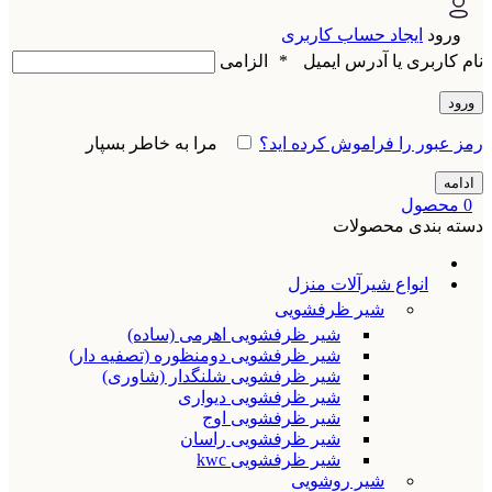
ورود
ایجاد حساب کاربری
نام کاربری یا آدرس ایمیل
*
الزامی
ورود
رمز عبور را فراموش کرده اید؟
مرا به خاطر بسپار
ادامه
0
محصول
دسته بندی محصولات
انواع شیرآلات منزل
شیر ظرفشویی
شیر ظرفشویی اهرمی (ساده)
شیر ظرفشویی دومنظوره (تصفیه دار)
شیر ظرفشویی شلنگدار (شاوری)
شیر ظرفشویی دیواری
شیر ظرفشویی اوج
شیر ظرفشویی راسان
شیر ظرفشویی kwc
شیر روشویی