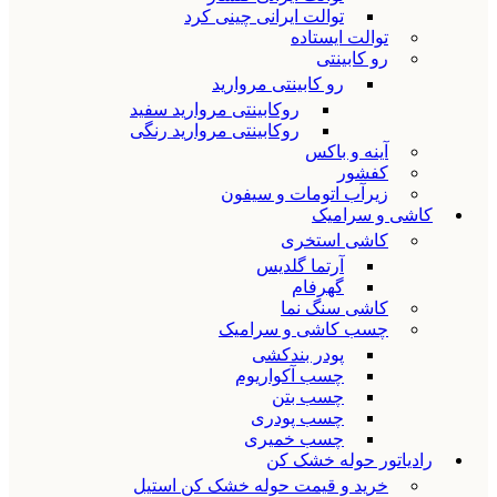
توالت ایرانی چینی کرد
توالت ایستاده
رو کابینتی
رو کابینتی مروارید
روکابینتی مروارید سفید
روکابینتی مروارید رنگی
آینه و باکس
کفشور
زیرآب اتومات و سیفون
کاشی و سرامیک
کاشی استخری
آرتما گلدیس
گهرفام
کاشی سنگ نما
چسب کاشی و سرامیک
پودر بندکشی
چسب آکواریوم
چسب بتن
چسب پودری
چسب خمیری
رادیاتور حوله خشک کن
خرید و قیمت حوله خشک کن استیل