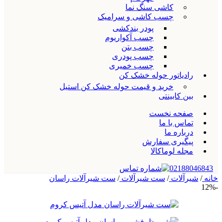
کاشی سنگ نما
چسب کاشی و سرامیک
پودر بندکشی
چسب آکواریوم
چسب بتن
چسب پودری
چسب خمیری
رادیاتور حوله خشک کن
خرید و قیمت حوله خشک کن استیل
بین کابینتی
صفحه نخست
تماس با ما
درباره ما
پیگیری سفارش
مجله لوماکالا
02188046843
خانه
/
شیرآلات
/
ست شیرآلات
/
ست شیرآلات راسان
-12%