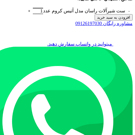
ست شیرآلات راسان مدل آتیس کروم عدد
افزودن به سبد خرید
مشاوره رایگان 09126197030
میتوانید در واتساپ سفارش دهید.