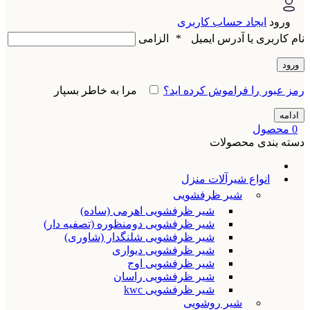
ورود
ایجاد حساب کاربری
نام کاربری یا آدرس ایمیل
*
الزامی
ورود
رمز عبور را فراموش کرده اید؟
مرا به خاطر بسپار
ادامه
0
محصول
دسته بندی محصولات
انواع شیرآلات منزل
شیر ظرفشویی
شیر ظرفشویی اهرمی (ساده)
شیر ظرفشویی دومنظوره (تصفیه دار)
شیر ظرفشویی شلنگدار (شاوری)
شیر ظرفشویی دیواری
شیر ظرفشویی اوج
شیر ظرفشویی راسان
شیر ظرفشویی kwc
شیر روشویی