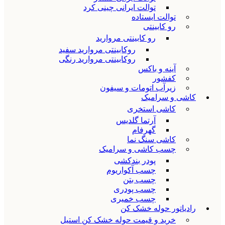
توالت ایرانی چینی کرد
توالت ایستاده
رو کابینتی
رو کابینتی مروارید
روکابینتی مروارید سفید
روکابینتی مروارید رنگی
آینه و باکس
کفشور
زیرآب اتومات و سیفون
کاشی و سرامیک
کاشی استخری
آرتما گلدیس
گهرفام
کاشی سنگ نما
چسب کاشی و سرامیک
پودر بندکشی
چسب آکواریوم
چسب بتن
چسب پودری
چسب خمیری
رادیاتور حوله خشک کن
خرید و قیمت حوله خشک کن استیل