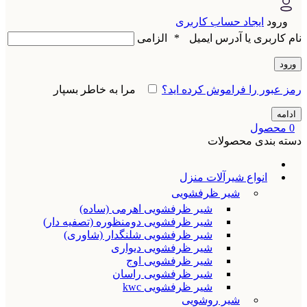
ورود
ایجاد حساب کاربری
نام کاربری یا آدرس ایمیل
*
الزامی
ورود
رمز عبور را فراموش کرده اید؟
مرا به خاطر بسپار
ادامه
0
محصول
دسته بندی محصولات
انواع شیرآلات منزل
شیر ظرفشویی
شیر ظرفشویی اهرمی (ساده)
شیر ظرفشویی دومنظوره (تصفیه دار)
شیر ظرفشویی شلنگدار (شاوری)
شیر ظرفشویی دیواری
شیر ظرفشویی اوج
شیر ظرفشویی راسان
شیر ظرفشویی kwc
شیر روشویی