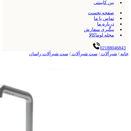
بین کابینتی
صفحه نخست
تماس با ما
درباره ما
پیگیری سفارش
مجله لوماکالا
02188046843
خانه
/
شیرآلات
/
ست شیرآلات
/
ست شیرآلات راسان