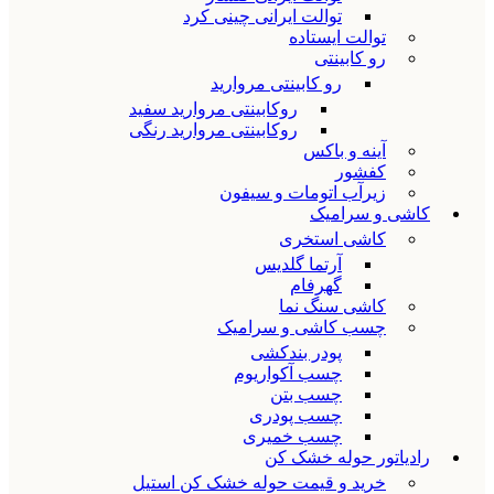
توالت ایرانی چینی کرد
توالت ایستاده
رو کابینتی
رو کابینتی مروارید
روکابینتی مروارید سفید
روکابینتی مروارید رنگی
آینه و باکس
کفشور
زیرآب اتومات و سیفون
کاشی و سرامیک
کاشی استخری
آرتما گلدیس
گهرفام
کاشی سنگ نما
چسب کاشی و سرامیک
پودر بندکشی
چسب آکواریوم
چسب بتن
چسب پودری
چسب خمیری
رادیاتور حوله خشک کن
خرید و قیمت حوله خشک کن استیل