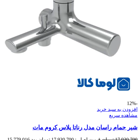
-12%
افزودن به سبد خرید
مشاهده سریع
شیر حمام راسان مدل رناتا پلاس کروم مات
17.930.700
تومان
قیمت اصلی: 17.930.700 تومان بود.
15.779.016