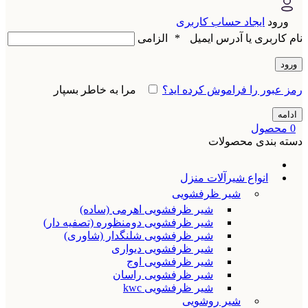
ورود
ایجاد حساب کاربری
نام کاربری یا آدرس ایمیل
*
الزامی
ورود
رمز عبور را فراموش کرده اید؟
مرا به خاطر بسپار
ادامه
0
محصول
دسته بندی محصولات
انواع شیرآلات منزل
شیر ظرفشویی
شیر ظرفشویی اهرمی (ساده)
شیر ظرفشویی دومنظوره (تصفیه دار)
شیر ظرفشویی شلنگدار (شاوری)
شیر ظرفشویی دیواری
شیر ظرفشویی اوج
شیر ظرفشویی راسان
شیر ظرفشویی kwc
شیر روشویی