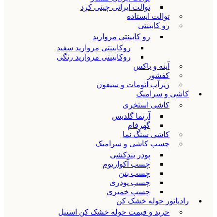
توالت ایرانی چینی کرد
توالت ایستاده
رو کابینتی
رو کابینتی مروارید
روکابینتی مروارید سفید
روکابینتی مروارید رنگی
آینه و باکس
کفشور
زیرآب اتومات و سیفون
کاشی و سرامیک
کاشی استخری
آرتما گلدیس
گهرفام
کاشی سنگ نما
چسب کاشی و سرامیک
پودر بندکشی
چسب آکواریوم
چسب بتن
چسب پودری
چسب خمیری
رادیاتور حوله خشک کن
خرید و قیمت حوله خشک کن استیل