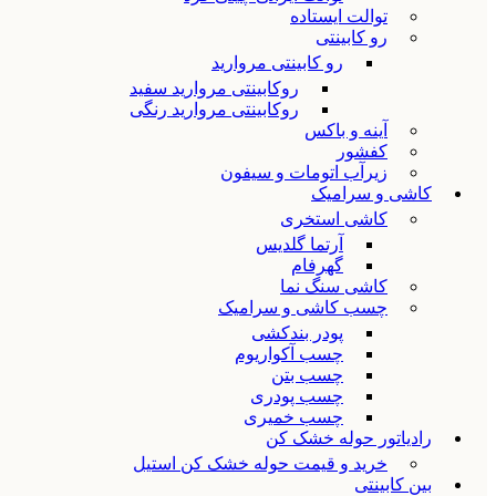
توالت ایستاده
رو کابینتی
رو کابینتی مروارید
روکابینتی مروارید سفید
روکابینتی مروارید رنگی
آینه و باکس
کفشور
زیرآب اتومات و سیفون
کاشی و سرامیک
کاشی استخری
آرتما گلدیس
گهرفام
کاشی سنگ نما
چسب کاشی و سرامیک
پودر بندکشی
چسب آکواریوم
چسب بتن
چسب پودری
چسب خمیری
رادیاتور حوله خشک کن
خرید و قیمت حوله خشک کن استیل
بین کابینتی