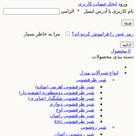
ورود
ایجاد حساب کاربری
نام کاربری یا آدرس ایمیل
*
الزامی
ورود
رمز عبور را فراموش کرده اید؟
مرا به خاطر بسپار
ادامه
0
محصول
دسته بندی محصولات
انواع شیرآلات منزل
شیر ظرفشویی
شیر ظرفشویی اهرمی (ساده)
شیر ظرفشویی دومنظوره (تصفیه دار)
شیر ظرفشویی شلنگدار (شاوری)
شیر ظرفشویی دیواری
شیر ظرفشویی اوج
شیر ظرفشویی راسان
شیر ظرفشویی kwc
شیر روشویی
شیر روشویی راسان