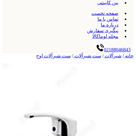
بین کابینتی
صفحه نخست
تماس با ما
درباره ما
پیگیری سفارش
مجله لوماکالا
02188046843
خانه
/
شیرآلات
/
ست شیرآلات
/
ست شیرآلات اوج