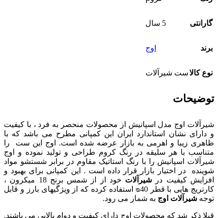
گارانتی
5 سال
برند
اوج
نوع کالا
ست شیرآلات
توضیحات
شیرآلات اوج مدل اسپانیش از محصولات منحصر به فرد ، با کیفیت
و دارای نشان استاندارد ایران این کمپانی مطرح می باشد که با
ظاهری زیبا و اهرمی به بازار عرضه شده است. اوج این ست را
متناسب با هر سلیقه در رنگ کروم طراحی و تولید نموده و اوج
شیرآلات اسپانیش
را
با رنگ استاتیک مقاوم در برابر شستشو مواد
شوینده در اختیار بازار قرار داده است . این کمپانی برای بهبود و
افزایش کیفیت در
شیرآلات
خود از از شمس برنج 18 میکرون ،
کارتریج هایی با قطر ᴓ40 استفاده کرده که از ویژگیهای بارز و قابل
توجه
شیرآلات اوج
به شمار می رود.
قبلا ذکر شد که محصولات اوج دارای کیفیت و دوام بالایی می باشند.