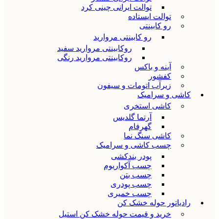
توالت ایرانی چینی کرد
توالت ایستاده
رو کابینتی
رو کابینتی مروارید
روکابینتی مروارید سفید
روکابینتی مروارید رنگی
آینه و باکس
کفشور
زیرآب اتومات و سیفون
کاشی و سرامیک
کاشی استخری
آرتما گلدیس
گهرفام
کاشی سنگ نما
چسب کاشی و سرامیک
پودر بندکشی
چسب آکواریوم
چسب بتن
چسب پودری
چسب خمیری
رادیاتور حوله خشک کن
خرید و قیمت حوله خشک کن استیل