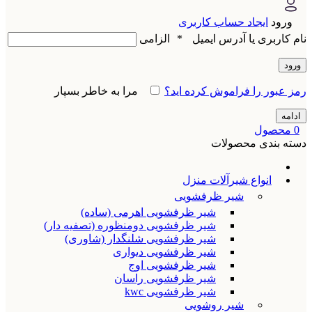
ورود
ایجاد حساب کاربری
نام کاربری یا آدرس ایمیل
*
الزامی
ورود
رمز عبور را فراموش کرده اید؟
مرا به خاطر بسپار
ادامه
0
محصول
دسته بندی محصولات
انواع شیرآلات منزل
شیر ظرفشویی
شیر ظرفشویی اهرمی (ساده)
شیر ظرفشویی دومنظوره (تصفیه دار)
شیر ظرفشویی شلنگدار (شاوری)
شیر ظرفشویی دیواری
شیر ظرفشویی اوج
شیر ظرفشویی راسان
شیر ظرفشویی kwc
شیر روشویی