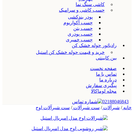
کاشی سنگ نما
چسب کاشی و سرامیک
پودر بندکشی
چسب آکواریوم
چسب بتن
چسب پودری
چسب خمیری
رادیاتور حوله خشک کن
خرید و قیمت حوله خشک کن استیل
بین کابینتی
صفحه نخست
تماس با ما
درباره ما
پیگیری سفارش
مجله لوماکالا
02188046843
خانه
/
شیرآلات
/
ست شیرآلات
/
ست شیرآلات اوج