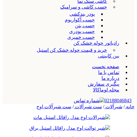
کاشی سنگ نما
چسب کاشی و سرامیک
پودر بندکشی
چسب آکواریوم
چسب بتن
چسب پودری
چسب خمیری
رادیاتور حوله خشک کن
خرید و قیمت حوله خشک کن استیل
بین کابینتی
صفحه نخست
تماس با ما
درباره ما
پیگیری سفارش
مجله لوماکالا
02188046843
خانه
/
شیرآلات
/
ست شیرآلات
/
ست شیرآلات اوج