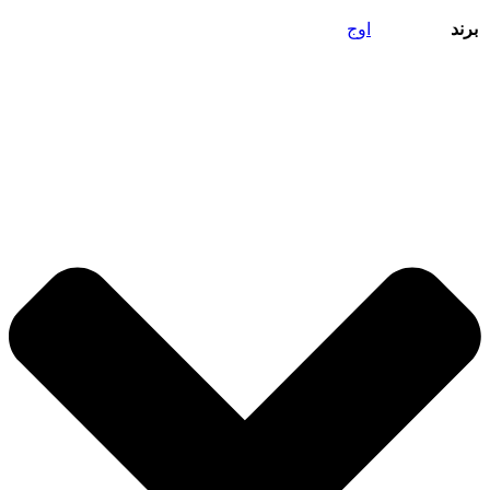
برند
اوج