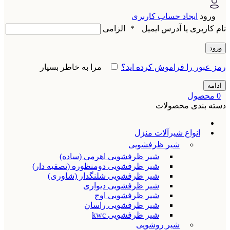
ورود
ایجاد حساب کاربری
نام کاربری یا آدرس ایمیل
*
الزامی
ورود
رمز عبور را فراموش کرده اید؟
مرا به خاطر بسپار
ادامه
0
محصول
دسته بندی محصولات
انواع شیرآلات منزل
شیر ظرفشویی
شیر ظرفشویی اهرمی (ساده)
شیر ظرفشویی دومنظوره (تصفیه دار)
شیر ظرفشویی شلنگدار (شاوری)
شیر ظرفشویی دیواری
شیر ظرفشویی اوج
شیر ظرفشویی راسان
شیر ظرفشویی kwc
شیر روشویی