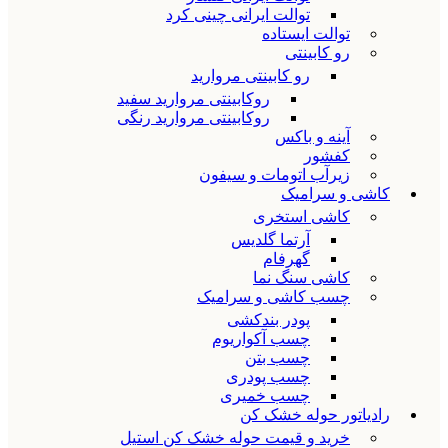
توالت ایرانی چینی کرد
توالت ایستاده
رو کابینتی
رو کابینتی مروارید
روکابینتی مروارید سفید
روکابینتی مروارید رنگی
آینه و باکس
کفشور
زیرآب اتومات و سیفون
کاشی و سرامیک
کاشی استخری
آرتما گلدیس
گهرفام
کاشی سنگ نما
چسب کاشی و سرامیک
پودر بندکشی
چسب آکواریوم
چسب بتن
چسب پودری
چسب خمیری
رادیاتور حوله خشک کن
خرید و قیمت حوله خشک کن استیل