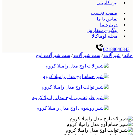
بین کابینتی
صفحه نخست
تماس با ما
درباره ما
پیگیری سفارش
مجله لوماکالا
02188046843
خانه
/
شیرآلات
/
ست شیرآلات
/
ست شیرآلات اوج