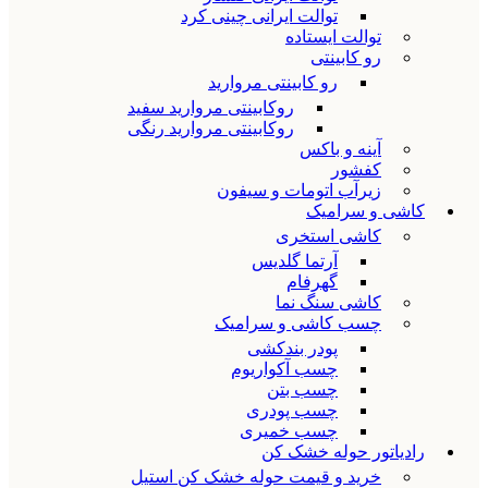
توالت ایرانی چینی کرد
توالت ایستاده
رو کابینتی
رو کابینتی مروارید
روکابینتی مروارید سفید
روکابینتی مروارید رنگی
آینه و باکس
کفشور
زیرآب اتومات و سیفون
کاشی و سرامیک
کاشی استخری
آرتما گلدیس
گهرفام
کاشی سنگ نما
چسب کاشی و سرامیک
پودر بندکشی
چسب آکواریوم
چسب بتن
چسب پودری
چسب خمیری
رادیاتور حوله خشک کن
خرید و قیمت حوله خشک کن استیل