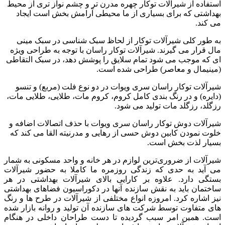
استفاده از شیرآلات توکار چهره مدرن تر و چشم نواز تری از محیط
بهداشتی که برای بسیاری از ما محیطی آرامش بخش است ایجاد
می کند.
به طور کلی شیرآلات توکار از لحاظ سبک شناسی در سبک مینی
مال قرار می گیرند. شیرآلات توکار راسان با توجه به طراحی ویژه
ای که موجب می شود تمام سلایق را پوشش دهد، در سبک التقاطی
(مینیمال و معاصر) طراحی شده است.
شیرآلات توکار راسان سری ویوات در دو نوع فلت (مربع) و تنسو
(دایره) و در رنگ بندی کامل کروم، کروم مات، طلایی، طلایی مات،
رزگلد، رزگلد مات تولید می شود.
شیرآلات دوش توکار راسان سری ویوات با حذف اتصالات اضافه و
خلوت نمودن کابین دوش حسی از رهایی و مدرنیته القا می کند که
بسیار لذت بخش است.
شیرآلات از ضروری‌ترین لوازم در هر خانه و واحد مسکونی به شمار
می آید به حدی که زندگی روزمره ما کاملا به حضور شیرآلات
بستگی دارد. علاوه بر کارایی بالای شیرآلات بهداشتی در هر
ساختمان باید به نقش سازنده آنها در دکوراسیون فضاهای بهداشتی
نیز اشاره کرد. امروزه انواع مختلفی از شیرآلات در طرح ها و رنگ
های متفاوت توسط شرکت های سازنده آن تولید و روانه بازار شده
است. همین امر سبب گردیده تا دست طراحان داخلی در هنگام