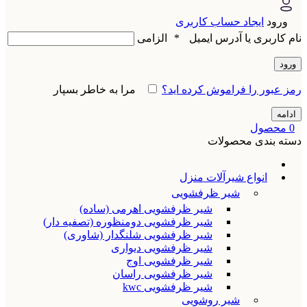
ورود
ایجاد حساب کاربری
نام کاربری یا آدرس ایمیل
*
الزامی
ورود
رمز عبور را فراموش کرده اید؟
مرا به خاطر بسپار
ادامه
0
محصول
دسته بندی محصولات
انواع شیرآلات منزل
شیر ظرفشویی
شیر ظرفشویی اهرمی (ساده)
شیر ظرفشویی دومنظوره (تصفیه دار)
شیر ظرفشویی شلنگدار (شاوری)
شیر ظرفشویی دیواری
شیر ظرفشویی اوج
شیر ظرفشویی راسان
شیر ظرفشویی kwc
شیر روشویی