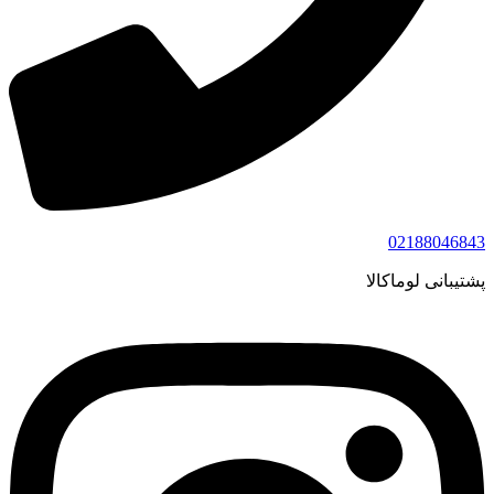
02188046843
پشتیبانی لوماکالا