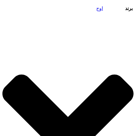
برند
اوج