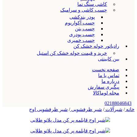
کاشی سنگ نما
چسب کاشی و سرامیک
پودر بندکشی
چسب آکواریوم
چسب بتن
چسب پودری
چسب خمیری
رادیاتور حوله خشک کن
خرید و قیمت حوله خشک کن استیل
بین کابینتی
صفحه نخست
تماس با ما
درباره ما
پیگیری سفارش
مجله لوماکالا
02188046843
خانه
/
شیرآلات
/
شیر ظرفشویی
/
شیر ظرفشویی اوج