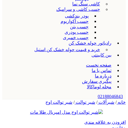
کاشی سنگ نما
چسب کاشی و سرامیک
پودر بندکشی
چسب آکواریوم
چسب بتن
چسب پودری
چسب خمیری
رادیاتور حوله خشک کن
خرید و قیمت حوله خشک کن استیل
بین کابینتی
صفحه نخست
تماس با ما
درباره ما
پیگیری سفارش
مجله لوماکالا
02188046843
خانه
/
شیرآلات
/
شیر توالت
/
شیر توالت اوج
افزودن به علاقه مندی
مقایسه