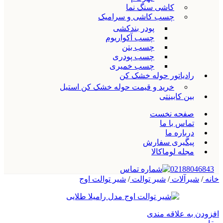
کاشی سنگ نما
چسب کاشی و سرامیک
پودر بندکشی
چسب آکواریوم
چسب بتن
چسب پودری
چسب خمیری
رادیاتور حوله خشک کن
خرید و قیمت حوله خشک کن استیل
بین کابینتی
صفحه نخست
تماس با ما
درباره ما
پیگیری سفارش
مجله لوماکالا
02188046843
خانه
/
شیرآلات
/
شیر توالت
/
شیر توالت اوج
افزودن به علاقه مندی