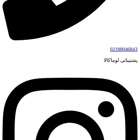
02188046843
پشتیبانی لوماکالا