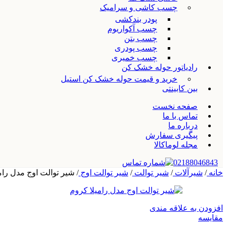
چسب کاشی و سرامیک
پودر بندکشی
چسب آکواریوم
چسب بتن
چسب پودری
چسب خمیری
رادیاتور حوله خشک کن
خرید و قیمت حوله خشک کن استیل
بین کابینتی
صفحه نخست
تماس با ما
درباره ما
پیگیری سفارش
مجله لوماکالا
02188046843
خانه
/
شیرآلات
/
شیر توالت
/
شیر توالت اوج
/
شیر توالت اوج مدل رام
افزودن به علاقه مندی
مقایسه