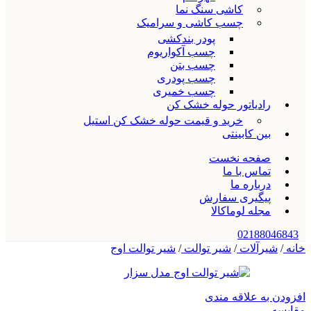
کاشی سنگ نما
چسب کاشی و سرامیک
پودر بندکشی
چسب آکواریوم
چسب بتن
چسب پودری
چسب خمیری
رادیاتور حوله خشک کن
خرید و قیمت حوله خشک کن استیل
بین کابینتی
صفحه نخست
تماس با ما
درباره ما
پیگیری سفارش
مجله لوماکالا
02188046843
خانه
/
شیرآلات
/
شیر توالت
/
شیر توالت اوج
افزودن به علاقه مندی
مقایسه