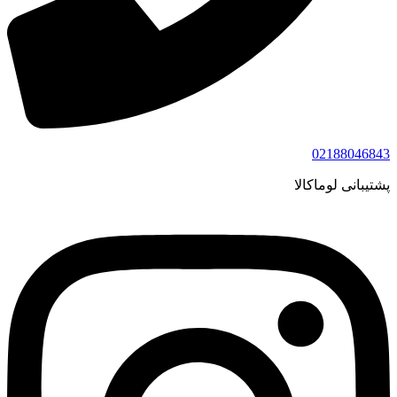
02188046843
پشتیبانی لوماکالا