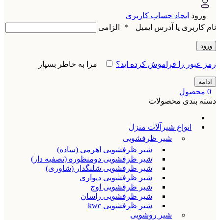
ورود
ایجاد حساب کاربری
نام کاربری یا آدرس ایمیل
*
الزامی
ورود
رمز عبور را فراموش کرده اید؟
مرا به خاطر بسپار
ادامه
0
محصول
دسته بندی محصولات
انواع شیرآلات منزل
شیر ظرفشویی
شیر ظرفشویی اهرمی (ساده)
شیر ظرفشویی دومنظوره (تصفیه دار)
شیر ظرفشویی شلنگدار (شاوری)
شیر ظرفشویی دیواری
شیر ظرفشویی اوج
شیر ظرفشویی راسان
شیر ظرفشویی kwc
شیر روشویی