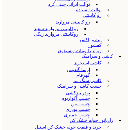
توالت ایرانی چینی کرد
توالت ایستاده
رو کابینتی
رو کابینتی مروارید
روکابینتی مروارید سفید
روکابینتی مروارید رنگی
آینه و باکس
کفشور
زیرآب اتومات و سیفون
کاشی و سرامیک
کاشی استخری
آرتما گلدیس
گهرفام
کاشی سنگ نما
چسب کاشی و سرامیک
پودر بندکشی
چسب آکواریوم
چسب بتن
چسب پودری
چسب خمیری
رادیاتور حوله خشک کن
خرید و قیمت حوله خشک کن استیل