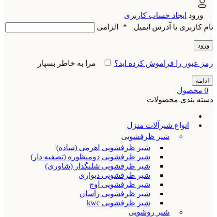
ورود
ایجاد حساب کاربری
نام کاربری یا آدرس ایمیل
*
الزامی
ورود
رمز عبور را فراموش کرده اید؟
مرا به خاطر بسپار
ادامه
0
محصول
دسته بندی محصولات
انواع شیرآلات منزل
شیر ظرفشویی
شیر ظرفشویی اهرمی (ساده)
شیر ظرفشویی دومنظوره (تصفیه دار)
شیر ظرفشویی شلنگدار (شاوری)
شیر ظرفشویی دیواری
شیر ظرفشویی اوج
شیر ظرفشویی راسان
شیر ظرفشویی kwc
شیر روشویی