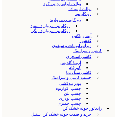
توالت ایرانی چینی کرد
توالت ایستاده
رو کابینتی
رو کابینتی مروارید
روکابینتی مروارید سفید
روکابینتی مروارید رنگی
آینه و باکس
کفشور
زیرآب اتومات و سیفون
کاشی و سرامیک
کاشی استخری
آرتما گلدیس
گهرفام
کاشی سنگ نما
چسب کاشی و سرامیک
پودر بندکشی
چسب آکواریوم
چسب بتن
چسب پودری
چسب خمیری
رادیاتور حوله خشک کن
خرید و قیمت حوله خشک کن استیل