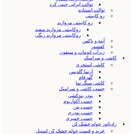
توالت ایرانی چینی کرد
توالت ایستاده
رو کابینتی
رو کابینتی مروارید
روکابینتی مروارید سفید
روکابینتی مروارید رنگی
آینه و باکس
کفشور
زیرآب اتومات و سیفون
کاشی و سرامیک
کاشی استخری
آرتما گلدیس
گهرفام
کاشی سنگ نما
چسب کاشی و سرامیک
پودر بندکشی
چسب آکواریوم
چسب بتن
چسب پودری
چسب خمیری
رادیاتور حوله خشک کن
خرید و قیمت حوله خشک کن استیل