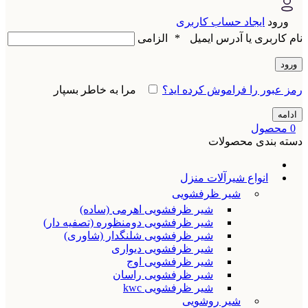
ورود
ایجاد حساب کاربری
نام کاربری یا آدرس ایمیل
*
الزامی
ورود
رمز عبور را فراموش کرده اید؟
مرا به خاطر بسپار
ادامه
0
محصول
دسته بندی محصولات
انواع شیرآلات منزل
شیر ظرفشویی
شیر ظرفشویی اهرمی (ساده)
شیر ظرفشویی دومنظوره (تصفیه دار)
شیر ظرفشویی شلنگدار (شاوری)
شیر ظرفشویی دیواری
شیر ظرفشویی اوج
شیر ظرفشویی راسان
شیر ظرفشویی kwc
شیر روشویی