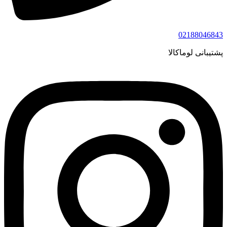
02188046843
پشتیبانی لوماکالا