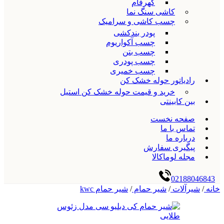
گهرفام
کاشی سنگ نما
چسب کاشی و سرامیک
پودر بندکشی
چسب آکواریوم
چسب بتن
چسب پودری
چسب خمیری
رادیاتور حوله خشک کن
خرید و قیمت حوله خشک کن استیل
بین کابینتی
صفحه نخست
تماس با ما
درباره ما
پیگیری سفارش
مجله لوماکالا
02188046843
خانه
/
شیرآلات
/
شیر حمام
/
شیر حمام kwc