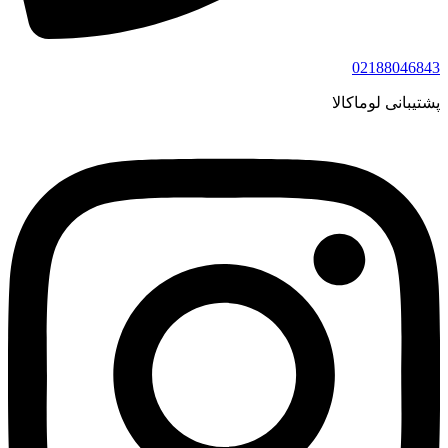
02188046843
پشتیبانی لوماکالا