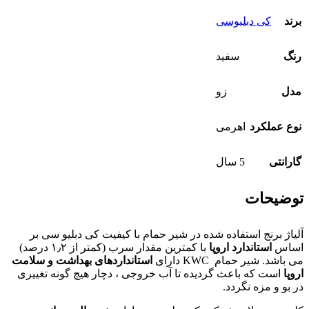
برند
کی دبلیوسی
رنگ
سفید
مدل
زو
نوع عملکرد
اهرمی
گارانتی
5 سال
توضیحات
آلیاژ برنج استفاده شده در شیر حمام با کیفیت کی دبلیو سی بر
اساس
استاندارد اروپا
با کمترین مقدار سرب (کمتر از ۱٫۲ درصد)
می باشد. شیر حمام KWC دارای
استانداردهای بهداشت و سلامت
اروپا
است که باعث گردیده تا آب خروجی ، دچار هیچ گونه تغییری
در بو و مزه نگردد.