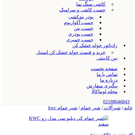
کاشی سنگ نما
چسب کاشی و سرامیک
پودر بندکشی
چسب آکواریوم
چسب بتن
چسب پودری
چسب خمیری
رادیاتور حوله خشک کن
خرید و قیمت حوله خشک کن استیل
بین کابینتی
صفحه نخست
تماس با ما
درباره ما
پیگیری سفارش
مجله لوماکالا
02188046843
خانه
/
شیرآلات
/
شیر حمام
/
شیر حمام kwc
افزودن به علاقه مندی