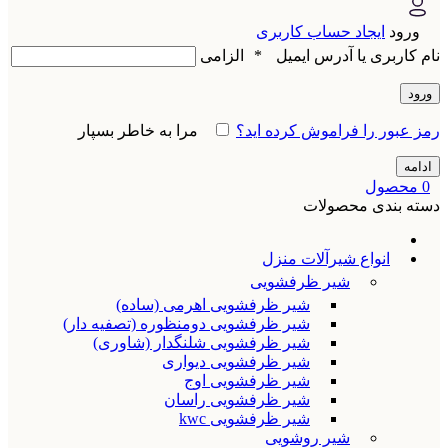
ورود
ایجاد حساب کاربری
نام کاربری یا آدرس ایمیل
*
الزامی
ورود
رمز عبور را فراموش کرده اید؟
مرا به خاطر بسپار
ادامه
0
محصول
دسته بندی محصولات
انواع شیرآلات منزل
شیر ظرفشویی
شیر ظرفشویی اهرمی (ساده)
شیر ظرفشویی دومنظوره (تصفیه دار)
شیر ظرفشویی شلنگدار (شاوری)
شیر ظرفشویی دیواری
شیر ظرفشویی اوج
شیر ظرفشویی راسان
شیر ظرفشویی kwc
شیر روشویی