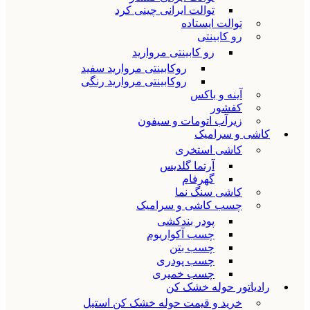
توالت ایرانی چینی کرد
توالت ایستاده
رو کابینتی
رو کابینتی مروارید
روکابینتی مروارید سفید
روکابینتی مروارید رنگی
آینه و باکس
کفشور
زیرآب اتومات و سیفون
کاشی و سرامیک
کاشی استخری
آرتما گلدیس
گهرفام
کاشی سنگ نما
چسب کاشی و سرامیک
پودر بندکشی
چسب آکواریوم
چسب بتن
چسب پودری
چسب خمیری
رادیاتور حوله خشک کن
خرید و قیمت حوله خشک کن استیل