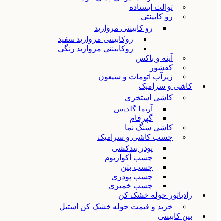
توالت ایستاده
رو کابینتی
رو کابینتی مروارید
روکابینتی مروارید سفید
روکابینتی مروارید رنگی
آینه و باکس
کفشور
زیرآب اتومات و سیفون
کاشی و سرامیک
کاشی استخری
آرتما گلدیس
گهرفام
کاشی سنگ نما
چسب کاشی و سرامیک
پودر بندکشی
چسب آکواریوم
چسب بتن
چسب پودری
چسب خمیری
رادیاتور حوله خشک کن
خرید و قیمت حوله خشک کن استیل
بین کابینتی