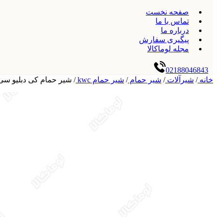
صفحه نخست
تماس با ما
درباره ما
پیگیری سفارش
مجله لوماکالا
02188046843
خانه
/
شیرآلات
/
شیر حمام
/
شیر حمام kwc
/
شیر حمام کی دبلیو سی