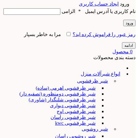
ورود
ایجاد حساب کاربری
نام کاربری یا آدرس ایمیل
*
الزامی
ورود
رمز عبور را فراموش کرده اید؟
مرا به خاطر بسپار
ادامه
0
محصول
دسته بندی محصولات
انواع شیرآلات منزل
شیر ظرفشویی
شیر ظرفشویی اهرمی (ساده)
شیر ظرفشویی دومنظوره (تصفیه دار)
شیر ظرفشویی شلنگدار (شاوری)
شیر ظرفشویی دیواری
شیر ظرفشویی اوج
شیر ظرفشویی راسان
شیر ظرفشویی kwc
شیر روشویی
شیر روشویی راسان