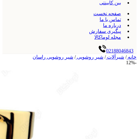
بین کابینتی
صفحه نخست
تماس با ما
درباره ما
پیگیری سفارش
مجله لوماکالا
02188046843
خانه
/
شیرآلات
/
شیر روشویی
/
شیر روشویی راسان
-12%