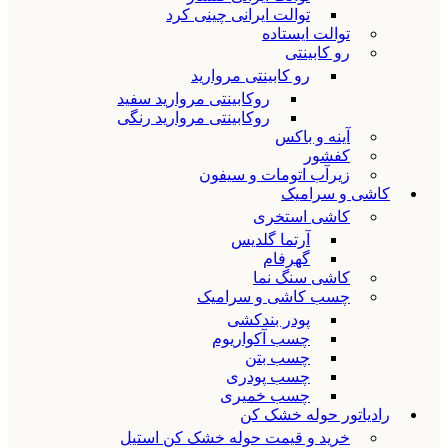
توالت ایرانی چینی کرد
توالت ایستاده
رو کابینتی
رو کابینتی مروارید
روکابینتی مروارید سفید
روکابینتی مروارید رنگی
آینه و باکس
کفشور
زیرآب اتومات و سیفون
کاشی و سرامیک
کاشی استخری
آرتما گلدیس
گهرفام
کاشی سنگ نما
چسب کاشی و سرامیک
پودر بندکشی
چسب آکواریوم
چسب بتن
چسب پودری
چسب خمیری
رادیاتور حوله خشک کن
خرید و قیمت حوله خشک کن استیل