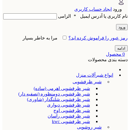
ورود
ایجاد حساب کاربری
نام کاربری یا آدرس ایمیل
*
الزامی
ورود
رمز عبور را فراموش کرده اید؟
مرا به خاطر بسپار
ادامه
0
محصول
دسته بندی محصولات
انواع شیرآلات منزل
شیر ظرفشویی
شیر ظرفشویی اهرمی (ساده)
شیر ظرفشویی دومنظوره (تصفیه دار)
شیر ظرفشویی شلنگدار (شاوری)
شیر ظرفشویی دیواری
شیر ظرفشویی اوج
شیر ظرفشویی راسان
شیر ظرفشویی kwc
شیر روشویی