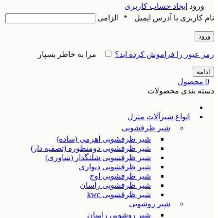
ورود
ایجاد حساب کاربری
نام کاربری یا آدرس ایمیل
*
الزامی
ورود
رمز عبور را فراموش کرده اید؟
مرا به خاطر بسپار
ادامه
0
محصول
دسته بندی محصولات
انواع شیرآلات منزل
شیر ظرفشویی
شیر ظرفشویی اهرمی (ساده)
شیر ظرفشویی دومنظوره (تصفیه دار)
شیر ظرفشویی شلنگدار (شاوری)
شیر ظرفشویی دیواری
شیر ظرفشویی اوج
شیر ظرفشویی راسان
شیر ظرفشویی kwc
شیر روشویی
شیر روشویی راسان