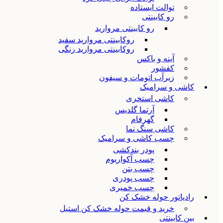
توالت ایستاده
رو کابینتی
رو کابینتی مروارید
روکابینتی مروارید سفید
روکابینتی مروارید رنگی
آینه و باکس
کفشور
زیرآب اتومات و سیفون
کاشی و سرامیک
کاشی استخری
آرتما گلدیس
گهرفام
کاشی سنگ نما
چسب کاشی و سرامیک
پودر بندکشی
چسب آکواریوم
چسب بتن
چسب پودری
چسب خمیری
رادیاتور حوله خشک کن
خرید و قیمت حوله خشک کن استیل
بین کابینتی