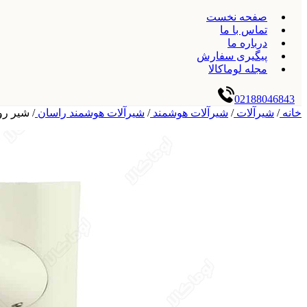
صفحه نخست
تماس با ما
درباره ما
پیگیری سفارش
مجله لوماکالا
02188046843
خانه
/
شیرآلات
/
شیرآلات هوشمند
/
شیرآلات هوشمند راسان
/
شیر رو