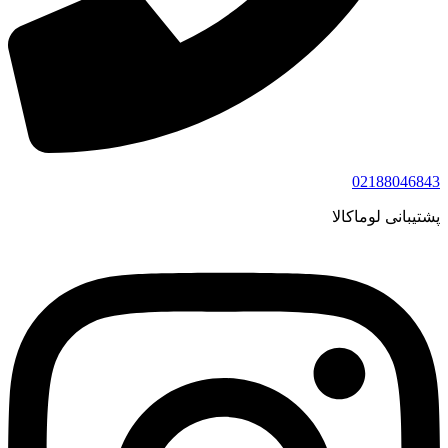
02188046843
پشتیبانی لوماکالا