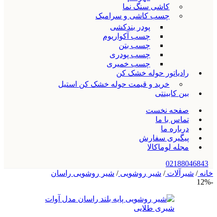
کاشی سنگ نما
چسب کاشی و سرامیک
پودر بندکشی
چسب آکواریوم
چسب بتن
چسب پودری
چسب خمیری
رادیاتور حوله خشک کن
خرید و قیمت حوله خشک کن استیل
بین کابینتی
صفحه نخست
تماس با ما
درباره ما
پیگیری سفارش
مجله لوماکالا
02188046843
خانه
/
شیرآلات
/
شیر روشویی
/
شیر روشویی راسان
-12%