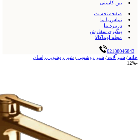
بین کابینتی
صفحه نخست
تماس با ما
درباره ما
پیگیری سفارش
مجله لوماکالا
02188046843
خانه
/
شیرآلات
/
شیر روشویی
/
شیر روشویی راسان
-12%