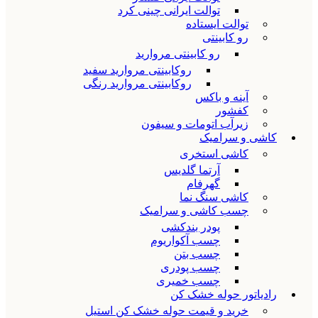
توالت ایرانی چینی کرد
توالت ایستاده
رو کابینتی
رو کابینتی مروارید
روکابینتی مروارید سفید
روکابینتی مروارید رنگی
آینه و باکس
کفشور
زیرآب اتومات و سیفون
کاشی و سرامیک
کاشی استخری
آرتما گلدیس
گهرفام
کاشی سنگ نما
چسب کاشی و سرامیک
پودر بندکشی
چسب آکواریوم
چسب بتن
چسب پودری
چسب خمیری
رادیاتور حوله خشک کن
خرید و قیمت حوله خشک کن استیل