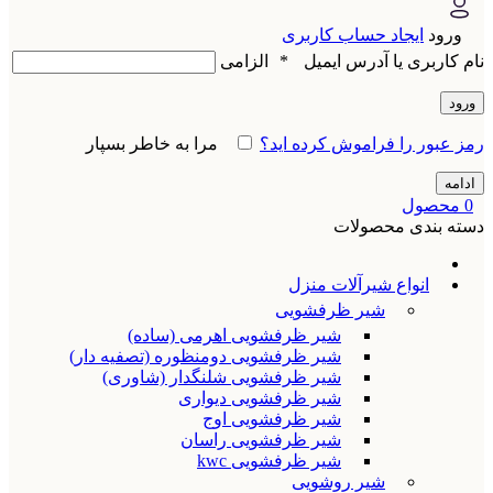
ورود
ایجاد حساب کاربری
نام کاربری یا آدرس ایمیل
*
الزامی
ورود
رمز عبور را فراموش کرده اید؟
مرا به خاطر بسپار
ادامه
0
محصول
دسته بندی محصولات
انواع شیرآلات منزل
شیر ظرفشویی
شیر ظرفشویی اهرمی (ساده)
شیر ظرفشویی دومنظوره (تصفیه دار)
شیر ظرفشویی شلنگدار (شاوری)
شیر ظرفشویی دیواری
شیر ظرفشویی اوج
شیر ظرفشویی راسان
شیر ظرفشویی kwc
شیر روشویی