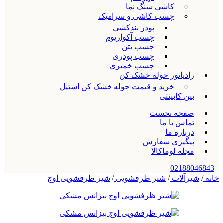
کاشی سنگ نما
چسب کاشی و سرامیک
پودر بندکشی
چسب آکواریوم
چسب بتن
چسب پودری
چسب خمیری
رادیاتور حوله خشک کن
خرید و قیمت حوله خشک کن استیل
بین کابینتی
صفحه نخست
تماس با ما
درباره ما
پیگیری سفارش
مجله لوماکالا
02188046843
خانه
/
شیرآلات
/
شیر ظرفشویی
/
شیر ظرفشویی اوج