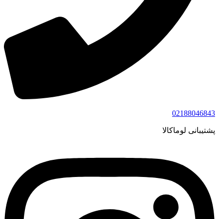
02188046843
پشتیبانی لوماکالا