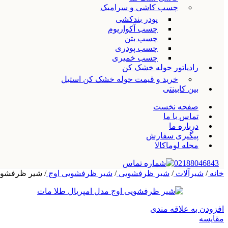
چسب کاشی و سرامیک
پودر بندکشی
چسب آکواریوم
چسب بتن
چسب پودری
چسب خمیری
رادیاتور حوله خشک کن
خرید و قیمت حوله خشک کن استیل
بین کابینتی
صفحه نخست
تماس با ما
درباره ما
پیگیری سفارش
مجله لوماکالا
02188046843
خانه
/
شیرآلات
/
شیر ظرفشویی
/
شیر ظرفشویی اوج
/
شیر ظرفشویی
افزودن به علاقه مندی
مقایسه