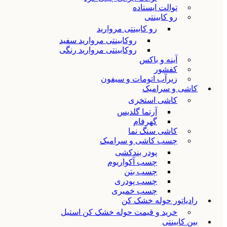
توالت ایستاده
رو کابینتی
رو کابینتی مروارید
روکابینتی مروارید سفید
روکابینتی مروارید رنگی
آینه و باکس
کفشور
زیرآب اتومات و سیفون
کاشی و سرامیک
کاشی استخری
آرتما گلدیس
گهرفام
کاشی سنگ نما
چسب کاشی و سرامیک
پودر بندکشی
چسب آکواریوم
چسب بتن
چسب پودری
چسب خمیری
رادیاتور حوله خشک کن
خرید و قیمت حوله خشک کن استیل
بین کابینتی