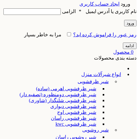
ورود
ایجاد حساب کاربری
نام کاربری یا آدرس ایمیل
*
الزامی
ورود
رمز عبور را فراموش کرده اید؟
مرا به خاطر بسپار
ادامه
0
محصول
دسته بندی محصولات
انواع شیرآلات منزل
شیر ظرفشویی
شیر ظرفشویی اهرمی (ساده)
شیر ظرفشویی دومنظوره (تصفیه دار)
شیر ظرفشویی شلنگدار (شاوری)
شیر ظرفشویی دیواری
شیر ظرفشویی اوج
شیر ظرفشویی راسان
شیر ظرفشویی kwc
شیر روشویی
شیر روشویی راسان