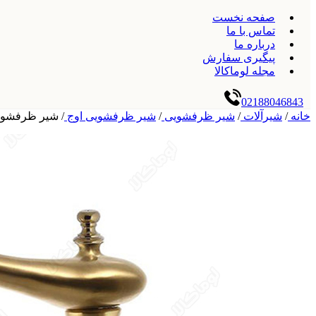
صفحه نخست
تماس با ما
درباره ما
پیگیری سفارش
مجله لوماکالا
02188046843
خانه
/
شیرآلات
/
شیر ظرفشویی
/
شیر ظرفشویی اوج
/
شیر ظرفشویی