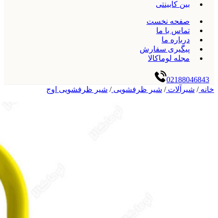
بین کابینتی
صفحه نخست
تماس با ما
درباره ما
پیگیری سفارش
مجله لوماکالا
02188046843
خانه
/
شیرآلات
/
شیر ظرفشویی
/
شیر ظرفشویی اوج