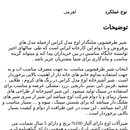
نوع عملکرد
اهرمی
توضیحات
شیر ظرفشویی شلنگدار اوج مدل کراس ازجمله مدل هاي
پرفروش و با دوام اين کارخانه ايراني است که طی سالهای اخیر
توانسته جايگاه مناسبي در بين خريداران پيدا کند و میتواند گزینه
مناسب و ماندگاری برای شما مشتریان عزیز باشد .
انتخاب شیر ظرفشویی مناسب به جهت مصرف مناسب اب و به
جهت استفاده مداوم خانم های خانه دار از اهمیت بالایی برخوردار
است . شیر آشپزخانه اوج مدل کراس در رنگ های کروم ، طلایی ،
سفید ،قرمز ،آبی ،سبز ،نارنجی ،زرد ،مشکی عرضه و مناسب برای
استفاده در سینک تولید میشود . این شیر اشپزخانه از طراحی های
بسیار زیبای و با دوام شرکت اوج میباشد این شیر از سری شیر های
شلنگ دار میباشد که برای شستن سینک ، میوه و … بسیار مناسب و
کار امد میباشد ، این ست در عین ظرافت از دوام و کیفیت بسیار
بالایی برخوردار است .
شیرآلات اوج دارای آلیاژ 100% برنج و دارای 5 سال ضمانت می
باشد و ساخت کشور ایران است و همچنین دارای گواهینامه ایزو