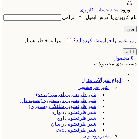
ورود
ایجاد حساب کاربری
نام کاربری یا آدرس ایمیل
*
الزامی
ورود
رمز عبور را فراموش کرده اید؟
مرا به خاطر بسپار
ادامه
0
محصول
دسته بندی محصولات
انواع شیرآلات منزل
شیر ظرفشویی
شیر ظرفشویی اهرمی (ساده)
شیر ظرفشویی دومنظوره (تصفیه دار)
شیر ظرفشویی شلنگدار (شاوری)
شیر ظرفشویی دیواری
شیر ظرفشویی اوج
شیر ظرفشویی راسان
شیر ظرفشویی kwc
شیر روشویی