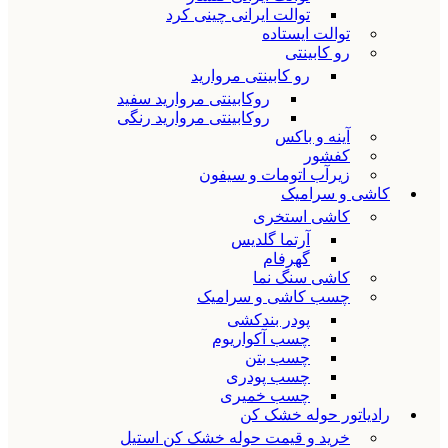
توالت ایرانی چینی کرد
توالت ایستاده
رو کابینتی
رو کابینتی مروارید
روکابینتی مروارید سفید
روکابینتی مروارید رنگی
آینه و باکس
کفشور
زیرآب اتومات و سیفون
کاشی و سرامیک
کاشی استخری
آرتما گلدیس
گهرفام
کاشی سنگ نما
چسب کاشی و سرامیک
پودر بندکشی
چسب آکواریوم
چسب بتن
چسب پودری
چسب خمیری
رادیاتور حوله خشک کن
خرید و قیمت حوله خشک کن استیل