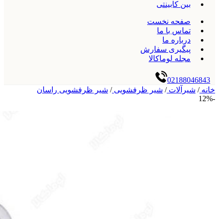
بین کابینتی
صفحه نخست
تماس با ما
درباره ما
پیگیری سفارش
مجله لوماکالا
02188046843
خانه
/
شیرآلات
/
شیر ظرفشویی
/
شیر ظرفشویی راسان
-12%