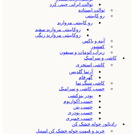
توالت ایرانی چینی کرد
توالت ایستاده
رو کابینتی
رو کابینتی مروارید
روکابینتی مروارید سفید
روکابینتی مروارید رنگی
آینه و باکس
کفشور
زیرآب اتومات و سیفون
کاشی و سرامیک
کاشی استخری
آرتما گلدیس
گهرفام
کاشی سنگ نما
چسب کاشی و سرامیک
پودر بندکشی
چسب آکواریوم
چسب بتن
چسب پودری
چسب خمیری
رادیاتور حوله خشک کن
خرید و قیمت حوله خشک کن استیل