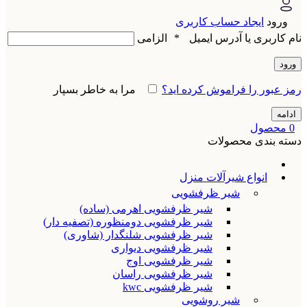
ورود
ایجاد حساب کاربری
نام کاربری یا آدرس ایمیل
*
الزامی
ورود
رمز عبور را فراموش کرده اید؟
مرا به خاطر بسپار
ادامه
0
محصول
دسته بندی محصولات
انواع شیرآلات منزل
شیر ظرفشویی
شیر ظرفشویی اهرمی (ساده)
شیر ظرفشویی دومنظوره (تصفیه دار)
شیر ظرفشویی شلنگدار (شاوری)
شیر ظرفشویی دیواری
شیر ظرفشویی اوج
شیر ظرفشویی راسان
شیر ظرفشویی kwc
شیر روشویی