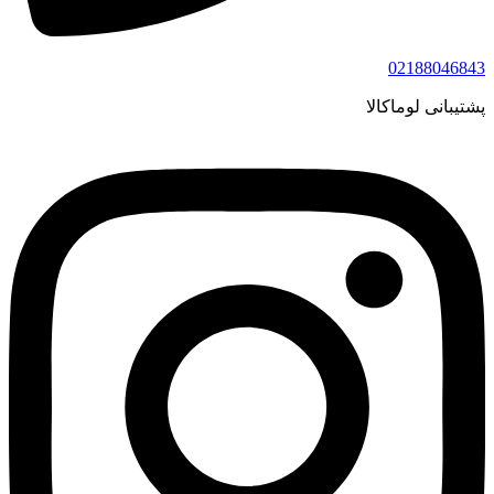
02188046843
پشتیبانی لوماکالا