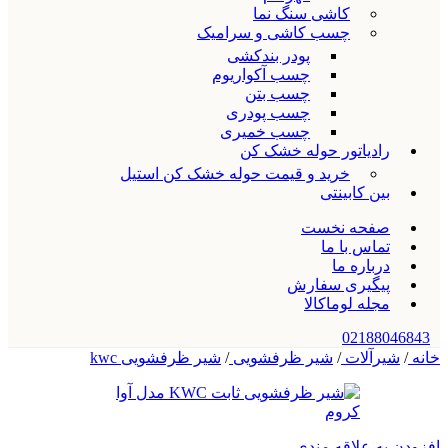
کاشی سنگ نما
چسب کاشی و سرامیک
پودر بندکشی
چسب آکواریوم
چسب بتن
چسب پودری
چسب خمیری
رادیاتور حوله خشک کن
خرید و قیمت حوله خشک کن استیل
بین کابینتی
صفحه نخست
تماس با ما
درباره ما
پیگیری سفارش
مجله لوماکالا
02188046843
خانه
/
شیرآلات
/
شیر ظرفشویی
/
شیر ظرفشویی kwc
افزودن به علاقه مندی