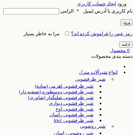
ورود
ایجاد حساب کاربری
نام کاربری یا آدرس ایمیل
*
الزامی
ورود
رمز عبور را فراموش کرده اید؟
مرا به خاطر بسپار
ادامه
0
محصول
دسته بندی محصولات
انواع شیرآلات منزل
شیر ظرفشویی
شیر ظرفشویی اهرمی (ساده)
شیر ظرفشویی دومنظوره (تصفیه دار)
شیر ظرفشویی شلنگدار (شاوری)
شیر ظرفشویی دیواری
شیر ظرفشویی اوج
شیر ظرفشویی راسان
شیر ظرفشویی kwc
شیر روشویی
شیر روشویی راسان