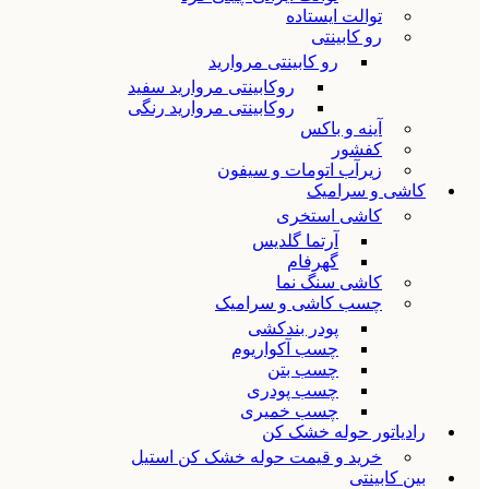
توالت ایستاده
رو کابینتی
رو کابینتی مروارید
روکابینتی مروارید سفید
روکابینتی مروارید رنگی
آینه و باکس
کفشور
زیرآب اتومات و سیفون
کاشی و سرامیک
کاشی استخری
آرتما گلدیس
گهرفام
کاشی سنگ نما
چسب کاشی و سرامیک
پودر بندکشی
چسب آکواریوم
چسب بتن
چسب پودری
چسب خمیری
رادیاتور حوله خشک کن
خرید و قیمت حوله خشک کن استیل
بین کابینتی