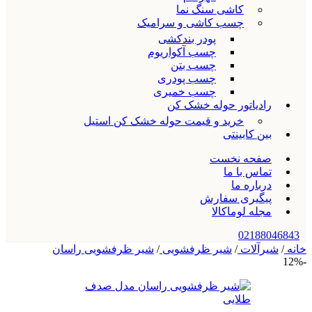
کاشی سنگ نما
چسب کاشی و سرامیک
پودر بندکشی
چسب آکواریوم
چسب بتن
چسب پودری
چسب خمیری
رادیاتور حوله خشک کن
خرید و قیمت حوله خشک کن استیل
بین کابینتی
صفحه نخست
تماس با ما
درباره ما
پیگیری سفارش
مجله لوماکالا
02188046843
خانه
/
شیرآلات
/
شیر ظرفشویی
/
شیر ظرفشویی راسان
-12%