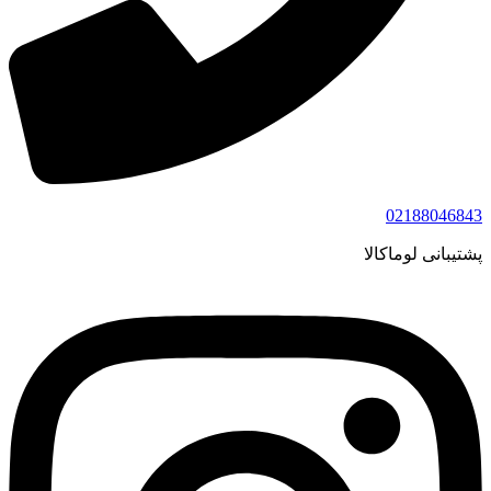
02188046843
پشتیبانی لوماکالا