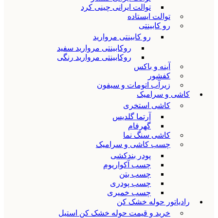
توالت ایرانی چینی کرد
توالت ایستاده
رو کابینتی
رو کابینتی مروارید
روکابینتی مروارید سفید
روکابینتی مروارید رنگی
آینه و باکس
کفشور
زیرآب اتومات و سیفون
کاشی و سرامیک
کاشی استخری
آرتما گلدیس
گهرفام
کاشی سنگ نما
چسب کاشی و سرامیک
پودر بندکشی
چسب آکواریوم
چسب بتن
چسب پودری
چسب خمیری
رادیاتور حوله خشک کن
خرید و قیمت حوله خشک کن استیل