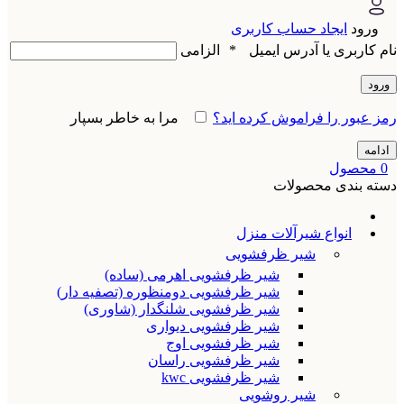
ورود
ایجاد حساب کاربری
نام کاربری یا آدرس ایمیل
*
الزامی
ورود
رمز عبور را فراموش کرده اید؟
مرا به خاطر بسپار
ادامه
0
محصول
دسته بندی محصولات
انواع شیرآلات منزل
شیر ظرفشویی
شیر ظرفشویی اهرمی (ساده)
شیر ظرفشویی دومنظوره (تصفیه دار)
شیر ظرفشویی شلنگدار (شاوری)
شیر ظرفشویی دیواری
شیر ظرفشویی اوج
شیر ظرفشویی راسان
شیر ظرفشویی kwc
شیر روشویی