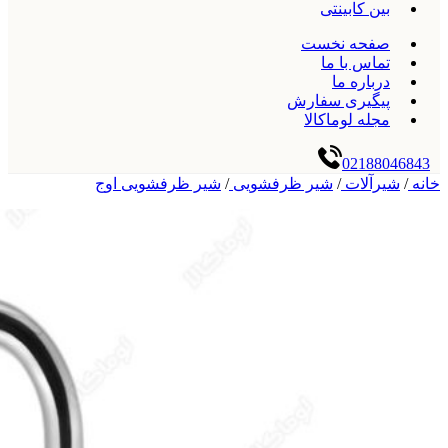
بین کابینتی
صفحه نخست
تماس با ما
درباره ما
پیگیری سفارش
مجله لوماکالا
02188046843
خانه
/
شیرآلات
/
شیر ظرفشویی
/
شیر ظرفشویی اوج